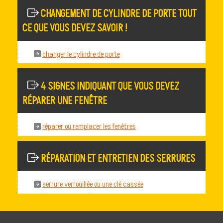
CHANGEMENT DE CYLINDRE DE PORTE TOUT
CE QUE VOUS DEVEZ SAVOIR !
changer le cylindre de porte
4 SIGNES INDIQUANT QUE VOUS DEVEZ
RÉPARER UNE FENÊTRE
réparer ou remplacer les fenêtres
RÉPARATION ET ENTRETIEN DES SERRURES
serrure verrouillée ou une clé cassée