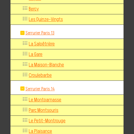
Bercy
Les Quinze-Vingts
Serrurier Paris 13
La Salpêtrière
La Gare
La Maison-Blanche
Croulebarbe
Serrurier Paris 14
Le Montparnasse
Parc Montsouris
Le Petit-Montrouge
La Plaisance