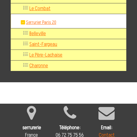
Le Combat
Serrurier Paris 20
Belleville
Saint-Fargeau
Le Père-Lachaise
Charonne
serrurerie
Téléphone:
Email:
France
06 72 75 75 56
Contact