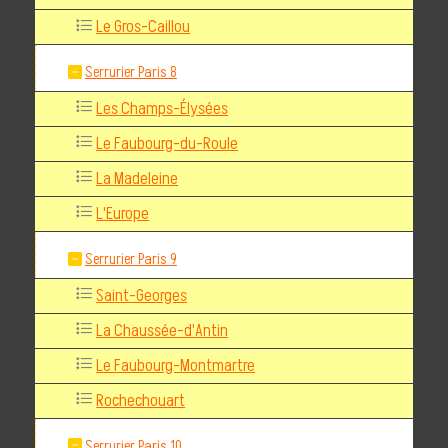
Le Gros-Caillou
Serrurier Paris 8
Les Champs-Élysées
Le Faubourg-du-Roule
La Madeleine
L'Europe
Serrurier Paris 9
Saint-Georges
La Chaussée-d'Antin
Le Faubourg-Montmartre
Rochechouart
Serrurier Paris 10