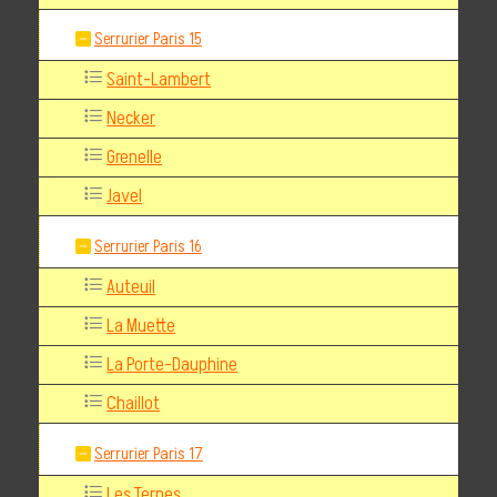
Serrurier Paris 15
Saint-Lambert
Necker
Grenelle
Javel
Serrurier Paris 16
Auteuil
La Muette
La Porte-Dauphine
Chaillot
Serrurier Paris 17
Les Ternes