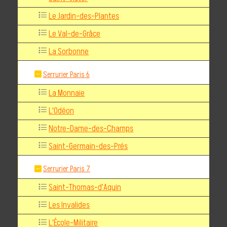
Le Jardin-des-Plantes
Le Val-de-Grâce
La Sorbonne
Serrurier Paris 6
La Monnaie
L'Odéon
Notre-Dame-des-Champs
Saint-Germain-des-Prés
Serrurier Paris 7
Saint-Thomas-d'Aquin
Les Invalides
L'École-Militaire